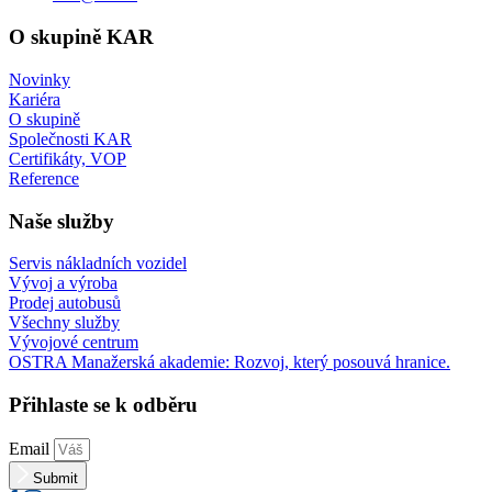
O skupině KAR
Novinky
Kariéra
O skupině
Společnosti KAR
Certifikáty, VOP
Reference
Naše služby
Servis nákladních vozidel
Vývoj a výroba
Prodej autobusů
Všechny služby
Vývojové centrum
OSTRA Manažerská akademie: Rozvoj, který posouvá hranice.
Přihlaste se k odběru
Email
Submit