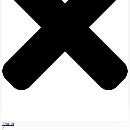
Domů
/